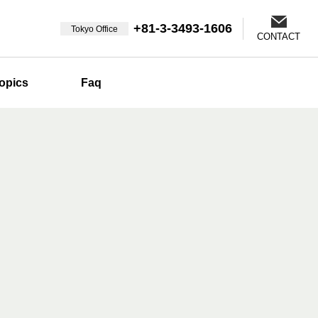
+81-3-3493-1606
Tokyo Office
CONTACT
opics
Faq