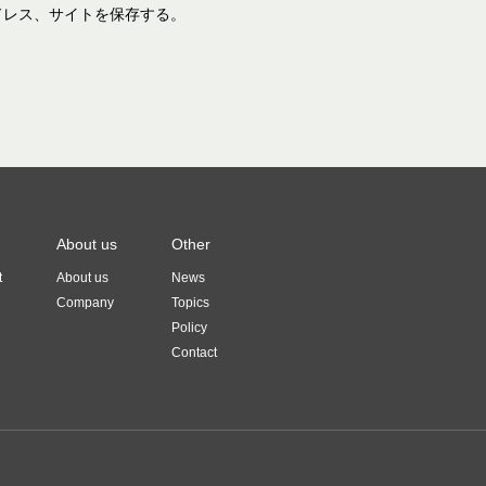
ドレス、サイトを保存する。
About us
Other
t
About us
News
Company
Topics
Policy
Contact