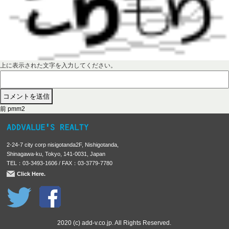
上に表示された文字を入力してください。
前
投
前
pmm2
の
稿
投
稿
ナ
2-24-7 city corp nisigotanda2F, Nishigotanda,
:
ビ
Shinagawa-ku, Tokyo, 141-0031, Japan
TEL：03-3493-1606 / FAX：03-3779-7780
ゲ
Click Here.
ー
シ
ョ
ン
2020 (c) add-v.co.jp. All Rights Reserved.