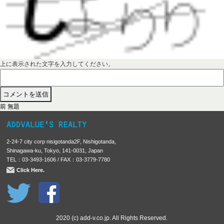
上に表示された文字を入力してください。
前
投
前
無題
の
稿
投
稿
ナ
2-24-7 city corp nisigotanda2F, Nishigotanda,
:
ビ
Shinagawa-ku, Tokyo, 141-0031, Japan
TEL：03-3493-1606 / FAX：03-3779-7780
ゲ
Click Here.
ー
シ
ョ
ン
2020 (c) add-v.co.jp. All Rights Reserved.