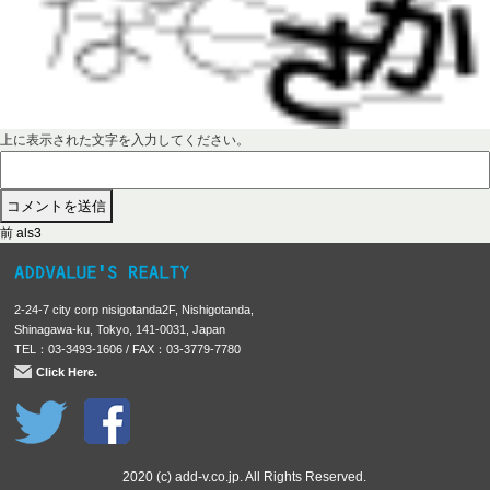
上に表示された文字を入力してください。
前
投
前
als3
の
稿
投
稿
ナ
2-24-7 city corp nisigotanda2F, Nishigotanda,
:
ビ
Shinagawa-ku, Tokyo, 141-0031, Japan
TEL：03-3493-1606 / FAX：03-3779-7780
ゲ
Click Here.
ー
シ
ョ
ン
2020 (c) add-v.co.jp. All Rights Reserved.