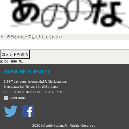
上に表示された文字を入力してください。
前
投
前
bg_side_01
の
稿
投
稿
ナ
2-24-7 city corp nisigotanda2F, Nishigotanda,
:
ビ
Shinagawa-ku, Tokyo, 141-0031, Japan
TEL：03-3493-1606 / FAX：03-3779-7780
ゲ
Click Here.
ー
シ
ョ
ン
2020 (c) add-v.co.jp. All Rights Reserved.