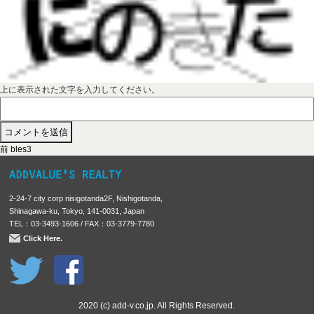
上に表示された文字を入力してください。
前
投
前
bles3
の
稿
投
稿
ナ
2-24-7 city corp nisigotanda2F, Nishigotanda,
:
ビ
Shinagawa-ku, Tokyo, 141-0031, Japan
TEL：03-3493-1606 / FAX：03-3779-7780
ゲ
Click Here.
ー
シ
ョ
ン
2020 (c) add-v.co.jp. All Rights Reserved.