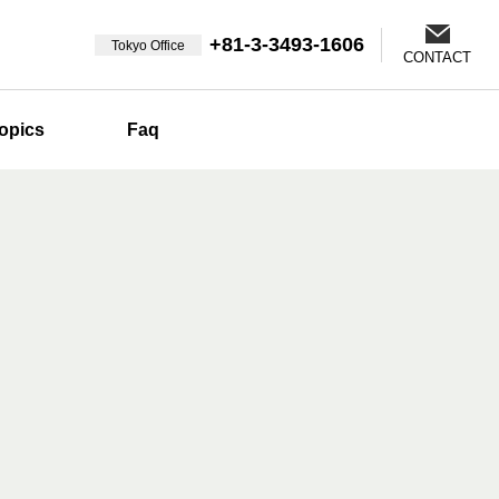
+81-3-3493-1606
Tokyo Office
CONTACT
opics
Faq