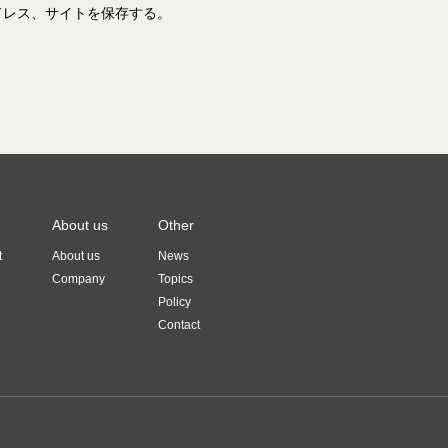
ドレス、サイトを保存する。
About us
Other
t
About us
News
Company
Topics
Policy
Contact