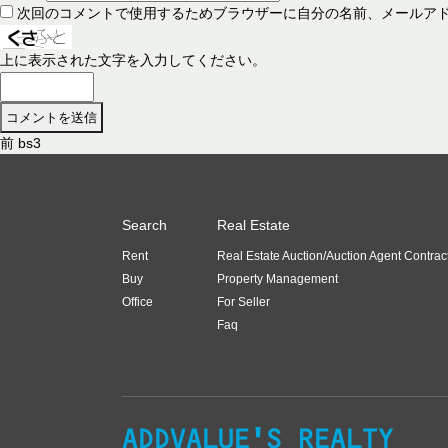
次回のコメントで使用するためブラウザーに自分の名前、メールア
上に表示された文字を入力してください。
前
前
bs3
投
の
稿
投
稿
ナ
Search
Real Estate
:
ビ
Rent
Real Estate Auction/Auction Agent Contrac
ゲ
Buy
Property Management
ー
Office
For Seller
Faq
シ
ョ
ン