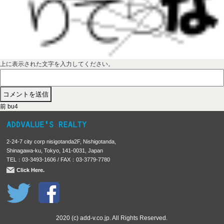
上に表示された文字を入力してください。
前
投
前
bu4
の
稿
投
稿
ナ
2-24-7 city corp nisigotanda2F, Nishigotanda,
:
ビ
Shinagawa-ku, Tokyo, 141-0031, Japan
TEL：03-3493-1606 / FAX：03-3779-7780
ゲ
Click Here.
ー
シ
ョ
ン
2020 (c) add-v.co.jp. All Rights Reserved.