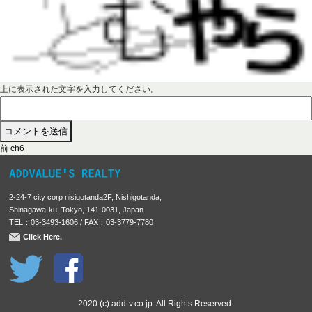
上に表示された文字を入力してください。
前
投
前
ch6
の
稿
投
稿
ナ
2-24-7 city corp nisigotanda2F, Nishigotanda,
:
ビ
Shinagawa-ku, Tokyo, 141-0031, Japan
TEL：03-3493-1606 / FAX：03-3779-7780
ゲ
Click Here.
ー
シ
ョ
ン
2020 (c) add-v.co.jp. All Rights Reserved.