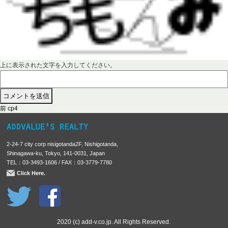
上に表示された文字を入力してください。
前
投
前
cp4
の
稿
投
稿
ナ
2-24-7 city corp nisigotanda2F, Nishigotanda,
:
ビ
Shinagawa-ku, Tokyo, 141-0031, Japan
TEL：03-3493-1606 / FAX：03-3779-7780
ゲ
Click Here.
ー
シ
ョ
ン
2020 (c) add-v.co.jp. All Rights Reserved.