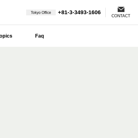
+81-3-3493-1606
Tokyo Office
CONTACT
opics
Faq