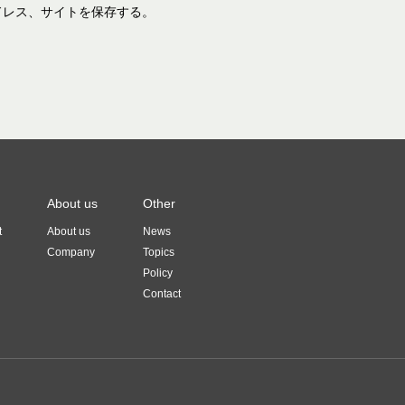
ドレス、サイトを保存する。
About us
Other
t
About us
News
Company
Topics
Policy
Contact