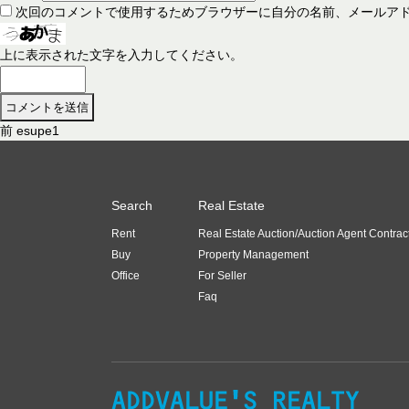
次回のコメントで使用するためブラウザーに自分の名前、メールア
上に表示された文字を入力してください。
前
前
esupe1
投
の
稿
投
稿
ナ
Search
Real Estate
:
ビ
Rent
Real Estate Auction/Auction Agent Contrac
ゲ
Buy
Property Management
ー
Office
For Seller
Faq
シ
ョ
ン