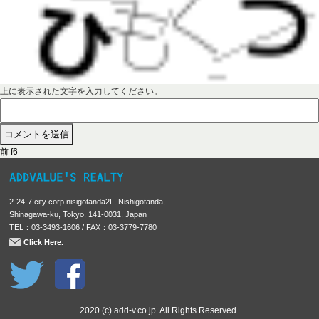
上に表示された文字を入力してください。
前
投
前
f6
の
稿
投
稿
ナ
2-24-7 city corp nisigotanda2F, Nishigotanda,
:
ビ
Shinagawa-ku, Tokyo, 141-0031, Japan
TEL：03-3493-1606 / FAX：03-3779-7780
ゲ
Click Here.
ー
シ
ョ
ン
2020 (c) add-v.co.jp. All Rights Reserved.