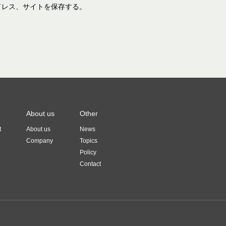
ドレス、サイトを保存する。
About us
Other
t
About us
News
Company
Topics
Policy
Contact