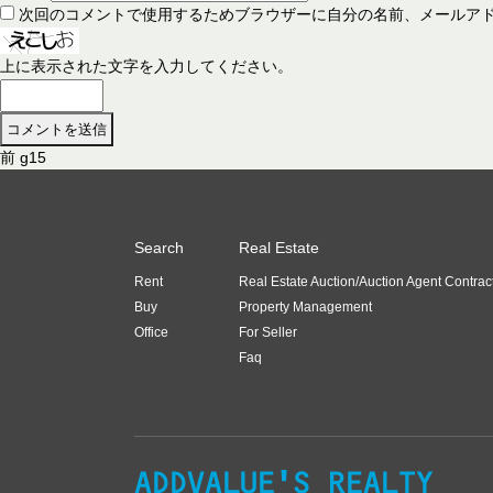
次回のコメントで使用するためブラウザーに自分の名前、メールア
上に表示された文字を入力してください。
前
前
g15
投
の
稿
投
稿
ナ
Search
Real Estate
:
ビ
Rent
Real Estate Auction/Auction Agent Contrac
ゲ
Buy
Property Management
ー
Office
For Seller
Faq
シ
ョ
ン