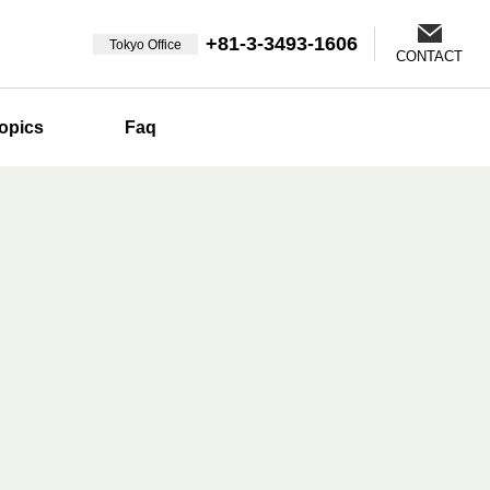
+81-3-3493-1606
Tokyo Office
CONTACT
opics
Faq