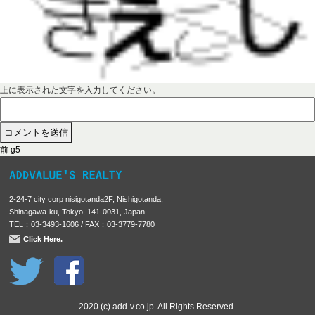
上に表示された文字を入力してください。
前
投
前
g5
の
稿
投
稿
ナ
2-24-7 city corp nisigotanda2F, Nishigotanda,
:
ビ
Shinagawa-ku, Tokyo, 141-0031, Japan
TEL：03-3493-1606 / FAX：03-3779-7780
ゲ
Click Here.
ー
シ
ョ
ン
2020 (c) add-v.co.jp. All Rights Reserved.