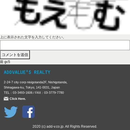
上に表示された文字を入力してください。
前
投
前
gc5
の
稿
投
稿
ナ
2-24-7 city corp nisigotanda2F, Nishigotanda,
:
ビ
Shinagawa-ku, Tokyo, 141-0031, Japan
TEL：03-3493-1606 / FAX：03-3779-7780
ゲ
Click Here.
ー
シ
ョ
ン
2020 (c) add-v.co.jp. All Rights Reserved.