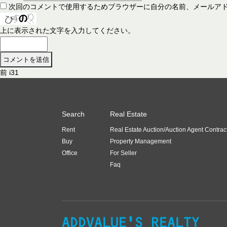
次回のコメントで使用するためブラウザーに自分の名前、メールア
上に表示された文字を入力してください。
前
前
i31
投
の
稿
投
稿
ナ
Search
Real Estate
:
ビ
Rent
Real Estate Auction/Auction Agent Contrac
ゲ
Buy
Property Management
ー
Office
For Seller
Faq
シ
ョ
ン