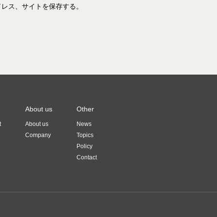
ドレス、サイトを保存する。
About us
Other
t
About us
News
Company
Topics
Policy
Contact