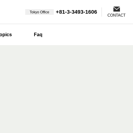
+81-3-3493-1606
Tokyo Office
CONTACT
opics
Faq