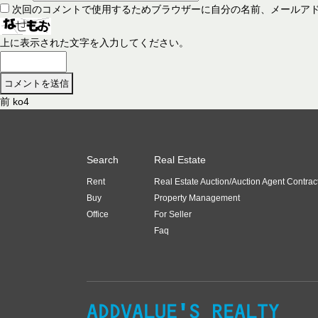
次回のコメントで使用するためブラウザーに自分の名前、メールア
上に表示された文字を入力してください。
前
前
ko4
投
の
稿
投
稿
ナ
Search
Real Estate
:
ビ
Rent
Real Estate Auction/Auction Agent Contrac
ゲ
Buy
Property Management
ー
Office
For Seller
Faq
シ
ョ
ン