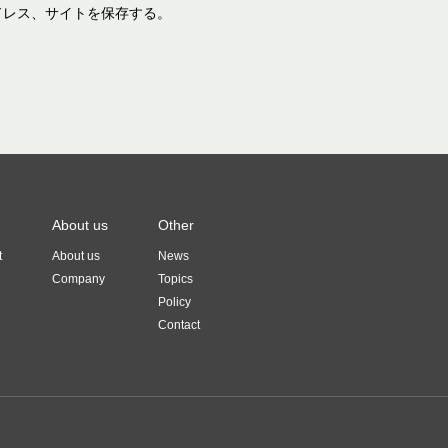
ドレス、サイトを保存する。
About us
Other
t
About us
News
Company
Topics
Policy
Contact