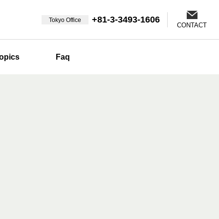
+81-3-3493-1606
Tokyo Office
CONTACT
opics
Faq