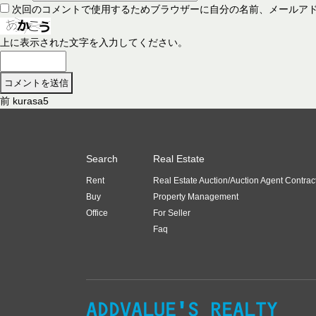
次回のコメントで使用するためブラウザーに自分の名前、メールア
上に表示された文字を入力してください。
前
前
kurasa5
投
の
稿
投
稿
ナ
Search
Real Estate
:
ビ
Rent
Real Estate Auction/Auction Agent Contrac
ゲ
Buy
Property Management
ー
Office
For Seller
Faq
シ
ョ
ン