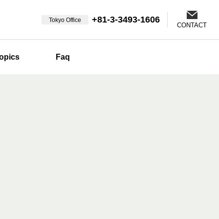
+81-3-3493-1606
Tokyo Office
CONTACT
opics
Faq