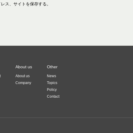
ドレス、サイトを保存する。
About us
Other
t
About us
News
Company
Topics
Policy
Contact