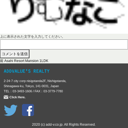
上に表示された文字を入力してください。
前
投
前
Asahi Resort Mansion 1LDK
の
稿
投
稿
ナ
2-24-7 city corp nisigotanda2F, Nishigotanda,
:
ビ
Shinagawa-ku, Tokyo, 141-0031, Japan
TEL：03-3493-1606 / FAX：03-3779-7780
ゲ
Click Here.
ー
シ
ョ
ン
2020 (c) add-v.co.jp. All Rights Reserved.