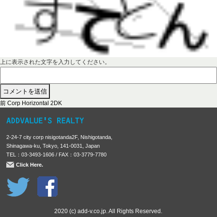
上に表示された文字を入力してください。
前
投
前
Corp Horizontal 2DK
の
稿
投
稿
ナ
2-24-7 city corp nisigotanda2F, Nishigotanda,
:
ビ
Shinagawa-ku, Tokyo, 141-0031, Japan
TEL：03-3493-1606 / FAX：03-3779-7780
ゲ
Click Here.
ー
シ
ョ
ン
2020 (c) add-v.co.jp. All Rights Reserved.