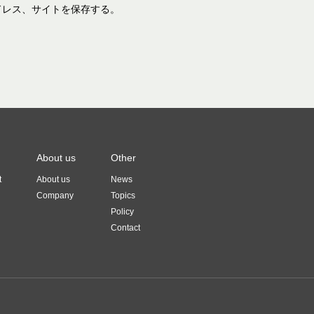
ドレス、サイトを保存する。
About us
Other
t
About us
News
Company
Topics
Policy
Contact