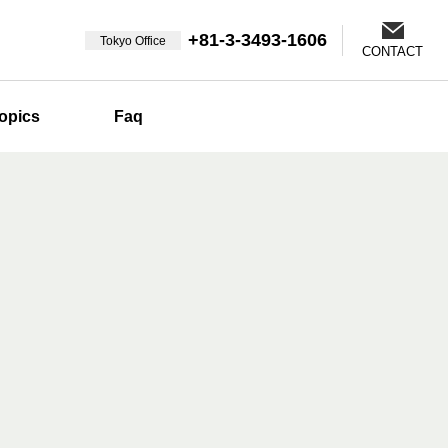
+81-3-3493-1606
Tokyo Office
CONTACT
opics
Faq