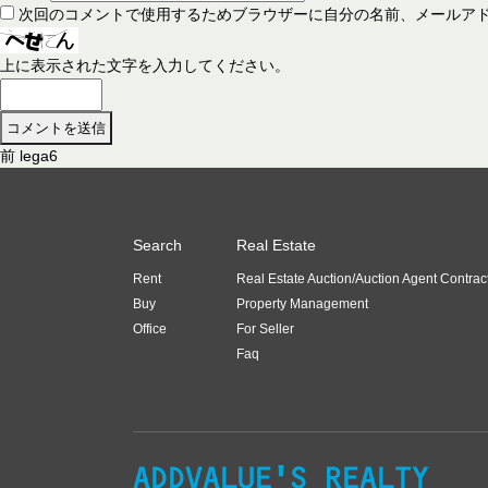
次回のコメントで使用するためブラウザーに自分の名前、メールア
上に表示された文字を入力してください。
前
前
lega6
投
の
稿
投
稿
ナ
Search
Real Estate
:
ビ
Rent
Real Estate Auction/Auction Agent Contrac
ゲ
Buy
Property Management
ー
Office
For Seller
Faq
シ
ョ
ン