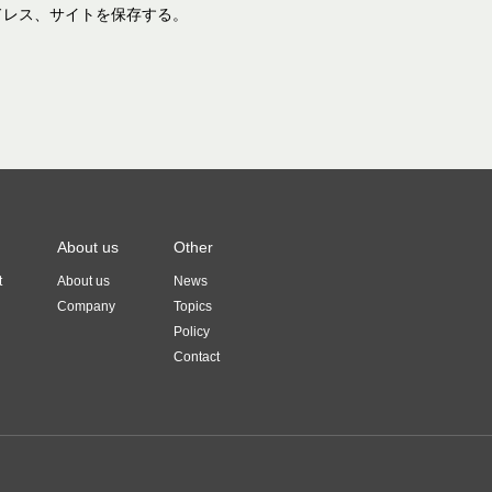
ドレス、サイトを保存する。
About us
Other
t
About us
News
Company
Topics
Policy
Contact