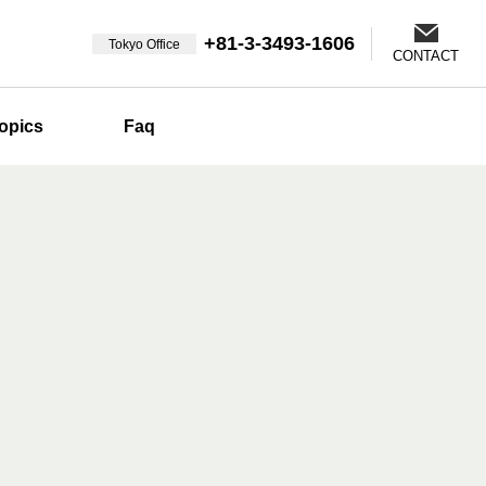
+81-3-3493-1606
Tokyo Office
CONTACT
opics
Faq