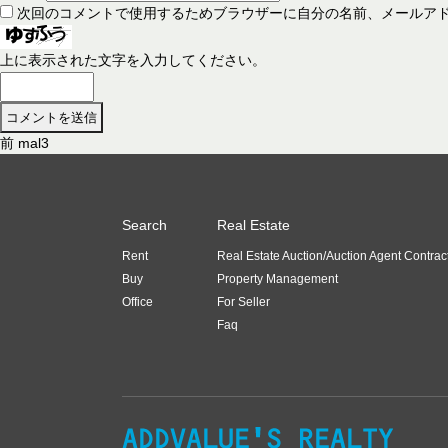
次回のコメントで使用するためブラウザーに自分の名前、メールア
上に表示された文字を入力してください。
前
前
mal3
投
の
稿
投
稿
ナ
Search
Real Estate
:
ビ
Rent
Real Estate Auction/Auction Agent Contrac
ゲ
Buy
Property Management
ー
Office
For Seller
Faq
シ
ョ
ン