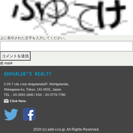
上に表示された文字を入力してください。
前
投
前
mal4
の
稿
投
稿
ナ
2-24-7 city corp nisigotanda2F, Nishigotanda,
:
ビ
Shinagawa-ku, Tokyo, 141-0031, Japan
TEL：03-3493-1606 / FAX：03-3779-7780
ゲ
Click Here.
ー
シ
ョ
ン
2020 (c) add-v.co.jp. All Rights Reserved.