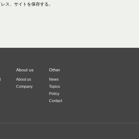
ドレス、サイトを保存する。
About us
Other
t
About us
News
Company
Topics
Policy
Contact