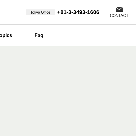
+81-3-3493-1606
Tokyo Office
CONTACT
opics
Faq