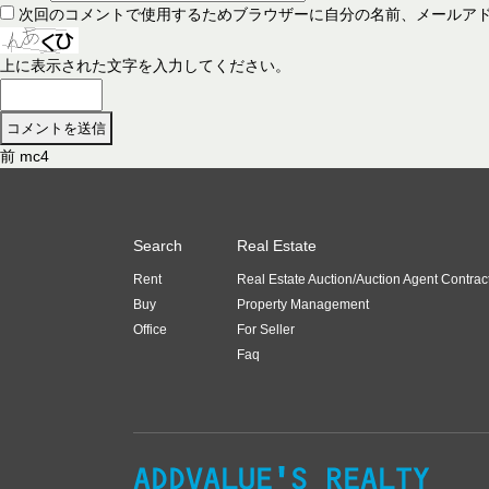
次回のコメントで使用するためブラウザーに自分の名前、メールア
上に表示された文字を入力してください。
前
前
mc4
投
の
稿
投
稿
ナ
Search
Real Estate
:
ビ
Rent
Real Estate Auction/Auction Agent Contrac
ゲ
Buy
Property Management
ー
Office
For Seller
Faq
シ
ョ
ン