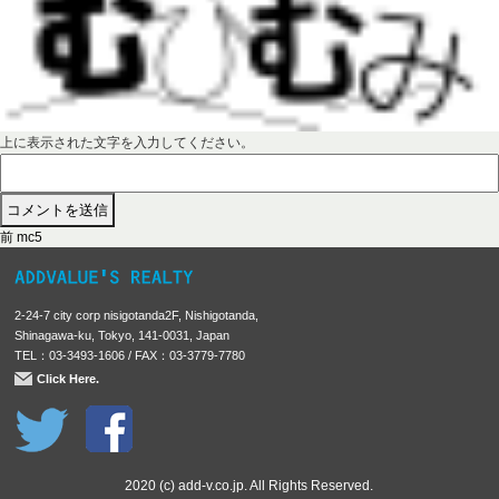
上に表示された文字を入力してください。
前
投
前
mc5
の
稿
投
稿
ナ
2-24-7 city corp nisigotanda2F, Nishigotanda,
:
ビ
Shinagawa-ku, Tokyo, 141-0031, Japan
TEL：03-3493-1606 / FAX：03-3779-7780
ゲ
Click Here.
ー
シ
ョ
ン
2020 (c) add-v.co.jp. All Rights Reserved.