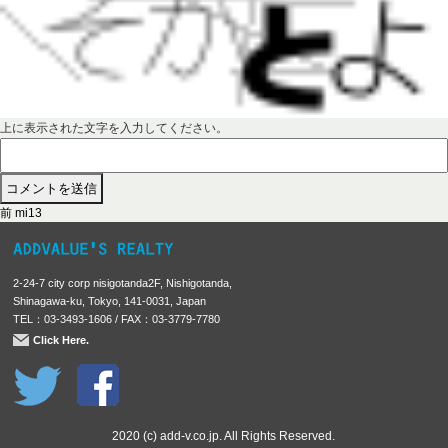
上に表示された文字を入力してください。
前
投
前
mi13
の
稿
投
稿
ナ
2-24-7 city corp nisigotanda2F, Nishigotanda,
:
ビ
Shinagawa-ku, Tokyo, 141-0031, Japan
TEL：03-3493-1606 / FAX：03-3779-7780
ゲ
Click Here.
ー
シ
ョ
ン
2020 (c) add-v.co.jp. All Rights Reserved.