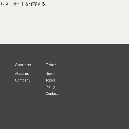
ドレス、サイトを保存する。
About us
Other
t
About us
News
Company
Topics
Policy
Contact