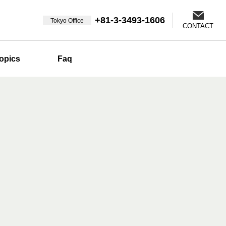
+81-3-3493-1606
Tokyo Office
CONTACT
opics
Faq