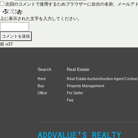
次回のコメントで使用するためブラウザーに自分の名前、メールア
上に表示された文字を入力してください。
前
前
n37
投
の
稿
投
稿
ナ
Search
Real Estate
:
ビ
Rent
Real Estate Auction/Auction Agent Contrac
ゲ
Buy
Property Management
ー
Office
For Seller
Faq
シ
ョ
ン