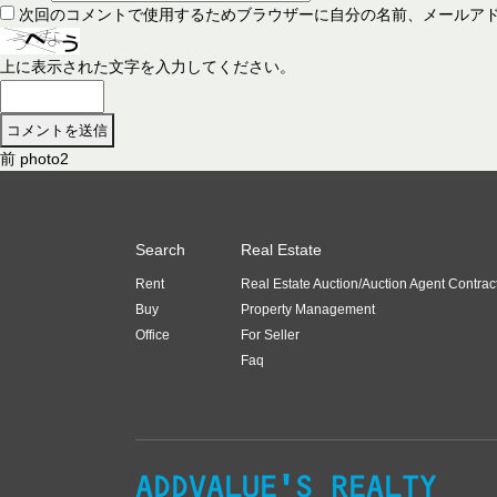
次回のコメントで使用するためブラウザーに自分の名前、メールア
上に表示された文字を入力してください。
前
前
photo2
投
の
稿
投
稿
ナ
Search
Real Estate
:
ビ
Rent
Real Estate Auction/Auction Agent Contrac
ゲ
Buy
Property Management
ー
Office
For Seller
Faq
シ
ョ
ン