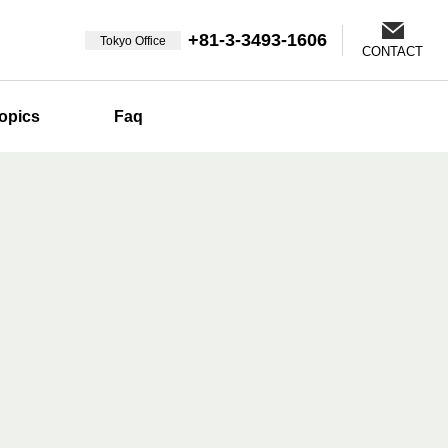
+81-3-3493-1606
Tokyo Office
CONTACT
opics
Faq