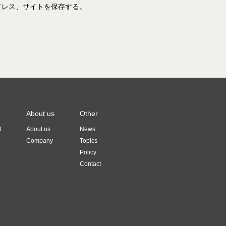
ドレス、サイトを保存する。
About us
Other
t
About us
News
Company
Topics
Policy
Contact