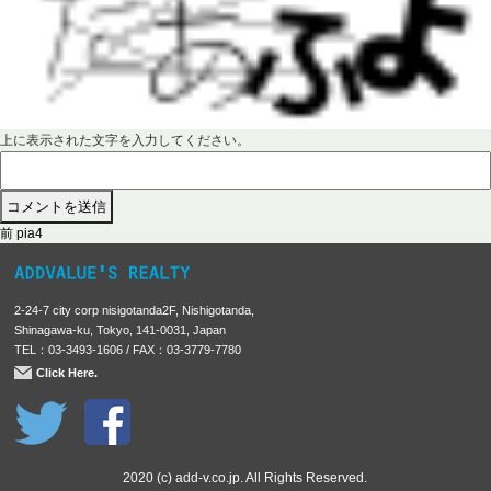
上に表示された文字を入力してください。
前
投
前
pia4
の
稿
投
稿
ナ
2-24-7 city corp nisigotanda2F, Nishigotanda,
:
ビ
Shinagawa-ku, Tokyo, 141-0031, Japan
TEL：03-3493-1606 / FAX：03-3779-7780
ゲ
Click Here.
ー
シ
ョ
ン
2020 (c) add-v.co.jp. All Rights Reserved.