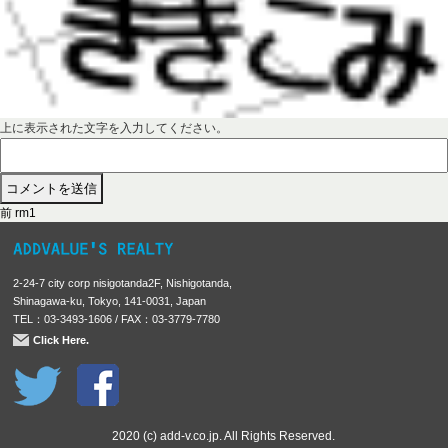
上に表示された文字を入力してください。
前
投
前
rm1
の
稿
投
稿
ナ
2-24-7 city corp nisigotanda2F, Nishigotanda,
:
ビ
Shinagawa-ku, Tokyo, 141-0031, Japan
TEL：03-3493-1606 / FAX：03-3779-7780
ゲ
Click Here.
ー
シ
ョ
ン
2020 (c) add-v.co.jp. All Rights Reserved.