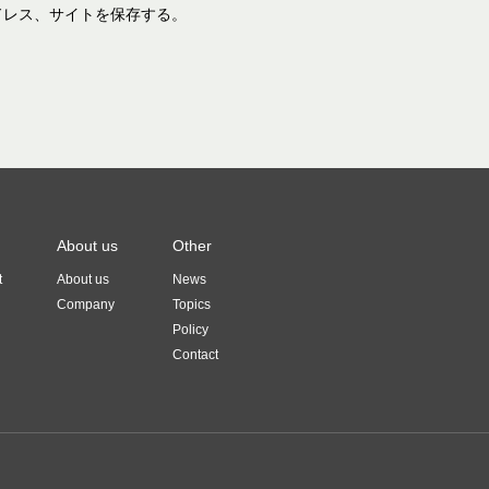
ドレス、サイトを保存する。
About us
Other
t
About us
News
Company
Topics
Policy
Contact