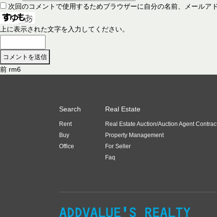
次回のコメントで使用するためブラウザーに自分の名前、メールア
上に表示された文字を入力してください。
前
前
rm6
投
の
稿
投
稿
ナ
Search
Real Estate
:
ビ
Rent
Real Estate Auction/Auction Agent Contrac
ゲ
Buy
Property Management
ー
Office
For Seller
Faq
シ
ョ
ン