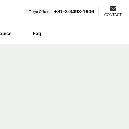
+81-3-3493-1606
Tokyo Office
CONTACT
opics
Faq