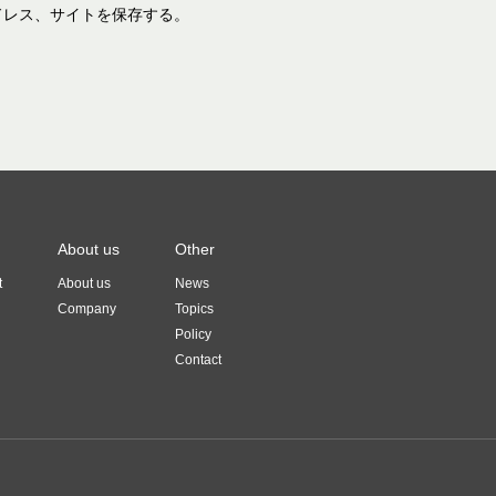
ドレス、サイトを保存する。
About us
Other
t
About us
News
Company
Topics
Policy
Contact