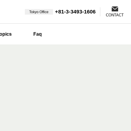
+81-3-3493-1606
Tokyo Office
CONTACT
opics
Faq