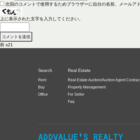
次回のコメントで使用するためブラウザーに自分の名前、メールア
上に表示された文字を入力してください。
前
前
s21
投
の
稿
投
稿
ナ
Search
Real Estate
:
ビ
Rent
Real Estate Auction/Auction Agent Contrac
ゲ
Buy
Property Management
ー
Office
For Seller
Faq
シ
ョ
ン