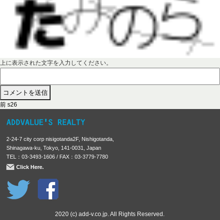
上に表示された文字を入力してください。
前
投
前
s26
の
稿
投
稿
ナ
2-24-7 city corp nisigotanda2F, Nishigotanda,
:
ビ
Shinagawa-ku, Tokyo, 141-0031, Japan
TEL：03-3493-1606 / FAX：03-3779-7780
ゲ
Click Here.
ー
シ
ョ
ン
2020 (c) add-v.co.jp. All Rights Reserved.