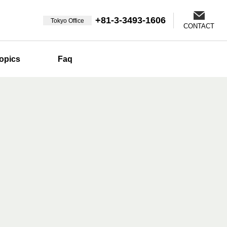
+81-3-3493-1606
Tokyo Office
CONTACT
opics
Faq