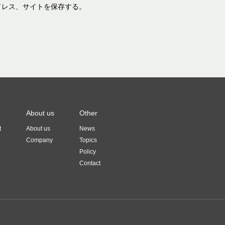
ドレス、サイトを保存する。
About us
Other
t
About us
News
Company
Topics
Policy
Contact