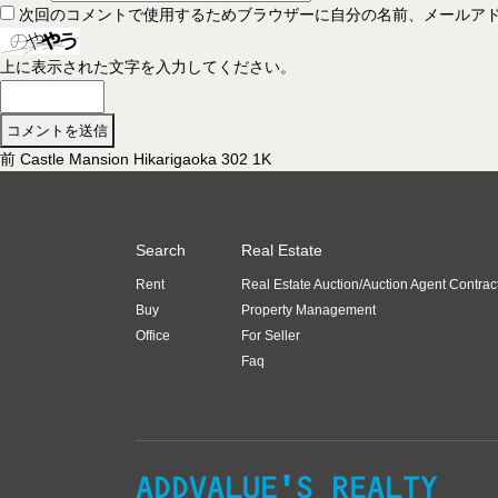
次回のコメントで使用するためブラウザーに自分の名前、メールア
上に表示された文字を入力してください。
前
前
Castle Mansion Hikarigaoka 302 1K
投
の
稿
投
稿
ナ
Search
Real Estate
:
ビ
Rent
Real Estate Auction/Auction Agent Contrac
ゲ
Buy
Property Management
ー
Office
For Seller
Faq
シ
ョ
ン