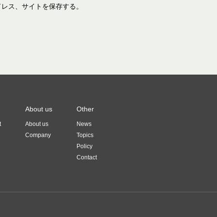
ドレス、サイトを保存する。
About us
Other
t
About us
News
Company
Topics
Policy
Contact