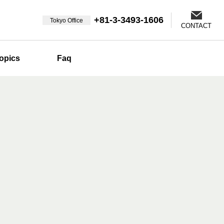
+81-3-3493-1606
Tokyo Office
CONTACT
opics
Faq