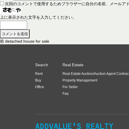
次回のコメントで使用するためブラウザーに自分の名前、メールア
上に表示された文字を入力してください。
前
前
detached house for sale
投
の
稿
投
稿
ナ
Search
Real Estate
:
ビ
Rent
Real Estate Auction/Auction Agent Contrac
ゲ
Buy
Property Management
ー
Office
For Seller
Faq
シ
ョ
ン