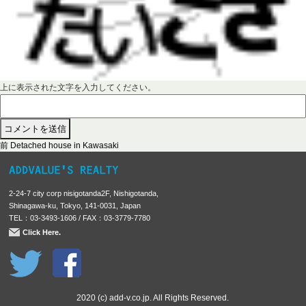
上に表示された文字を入力してください。
前
投
前
Detached house in Kawasaki
の
稿
投
稿
ナ
2-24-7 city corp nisigotanda2F, Nishigotanda,
:
ビ
Shinagawa-ku, Tokyo, 141-0031, Japan
TEL：03-3493-1606 / FAX：03-3779-7780
ゲ
Click Here.
ー
シ
ョ
ン
2020 (c) add-v.co.jp. All Rights Reserved.