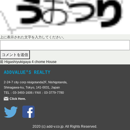
上に表示された文字を入力してください。
前
投
前
Higashiyukigaya 4 chome House
の
稿
投
稿
ナ
2-24-7 city corp nisigotanda2F, Nishigotanda,
:
ビ
Shinagawa-ku, Tokyo, 141-0031, Japan
TEL：03-3493-1606 / FAX：03-3779-7780
ゲ
Click Here.
ー
シ
ョ
ン
2020 (c) add-v.co.jp. All Rights Reserved.