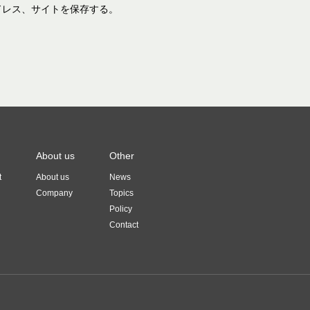
ドレス、サイトを保存する。
About us
Other
t
About us
News
Company
Topics
Policy
Contact