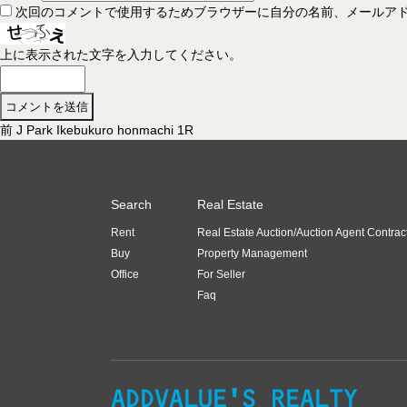
次回のコメントで使用するためブラウザーに自分の名前、メールア
上に表示された文字を入力してください。
前
前
J Park Ikebukuro honmachi 1R
投
の
稿
投
稿
ナ
Search
Real Estate
:
ビ
Rent
Real Estate Auction/Auction Agent Contrac
ゲ
Buy
Property Management
ー
Office
For Seller
Faq
シ
ョ
ン