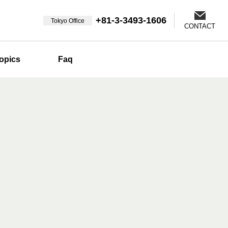
+81-3-3493-1606
Tokyo Office
CONTACT
opics
Faq