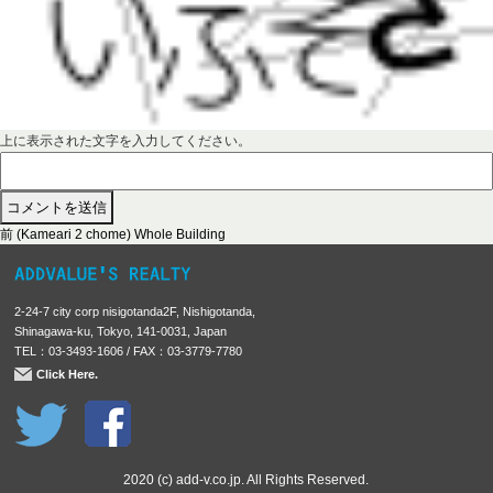
上に表示された文字を入力してください。
前
投
前
(Kameari 2 chome) Whole Building
の
稿
投
稿
ナ
2-24-7 city corp nisigotanda2F, Nishigotanda,
:
ビ
Shinagawa-ku, Tokyo, 141-0031, Japan
TEL：03-3493-1606 / FAX：03-3779-7780
ゲ
Click Here.
ー
シ
ョ
ン
2020 (c) add-v.co.jp. All Rights Reserved.