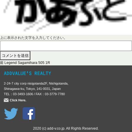
上に表示された文字を入力してください。
前
投
前
Legend Sagamihara 505 1R
の
稿
投
稿
ナ
2-24-7 city corp nisigotanda2F, Nishigotanda,
:
ビ
Shinagawa-ku, Tokyo, 141-0031, Japan
TEL：03-3493-1606 / FAX：03-3779-7780
ゲ
Click Here.
ー
シ
ョ
ン
2020 (c) add-v.co.jp. All Rights Reserved.