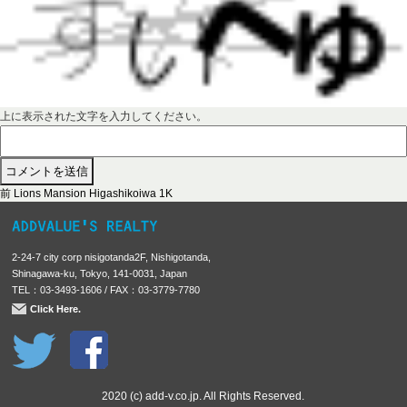
上に表示された文字を入力してください。
前
投
前
Lions Mansion Higashikoiwa 1K
の
稿
投
稿
ナ
2-24-7 city corp nisigotanda2F, Nishigotanda,
:
ビ
Shinagawa-ku, Tokyo, 141-0031, Japan
TEL：03-3493-1606 / FAX：03-3779-7780
ゲ
Click Here.
ー
シ
ョ
ン
2020 (c) add-v.co.jp. All Rights Reserved.