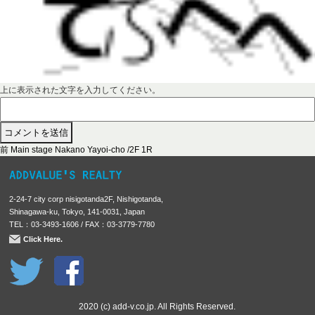
上に表示された文字を入力してください。
前
投
前
Main stage Nakano Yayoi-cho /2F 1R
の
稿
投
稿
ナ
2-24-7 city corp nisigotanda2F, Nishigotanda,
:
ビ
Shinagawa-ku, Tokyo, 141-0031, Japan
TEL：03-3493-1606 / FAX：03-3779-7780
ゲ
Click Here.
ー
シ
ョ
ン
2020 (c) add-v.co.jp. All Rights Reserved.