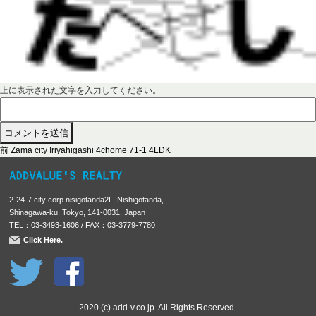
上に表示された文字を入力してください。
前
投
前
Zama city Iriyahigashi 4chome 71-1 4LDK
の
稿
投
稿
ナ
2-24-7 city corp nisigotanda2F, Nishigotanda,
:
ビ
Shinagawa-ku, Tokyo, 141-0031, Japan
TEL：03-3493-1606 / FAX：03-3779-7780
ゲ
Click Here.
ー
シ
ョ
ン
2020 (c) add-v.co.jp. All Rights Reserved.