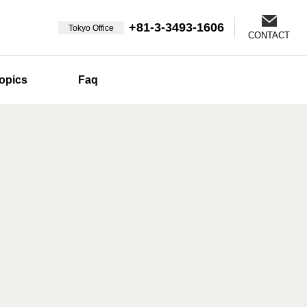
+81-3-3493-1606
Tokyo Office
CONTACT
opics
Faq