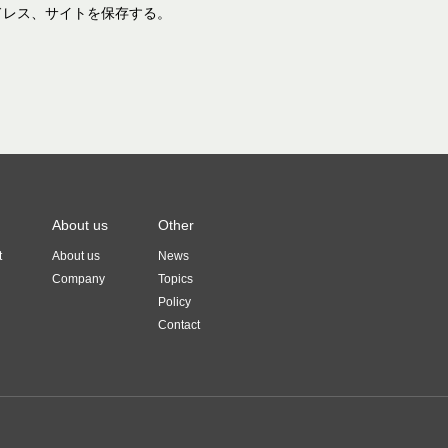
ドレス、サイトを保存する。
About us
Other
t
About us
News
Company
Topics
Policy
Contact