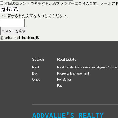
次回のコメントで使用するためブラウザーに自分の名前、メールア
上に表示された文字を入力してください。
前
前
urbannishihachiouji8
投
の
稿
投
稿
ナ
Search
Real Estate
:
ビ
Rent
Real Estate Auction/Auction Agent Contrac
ゲ
Buy
Property Management
ー
Office
For Seller
Faq
シ
ョ
ン