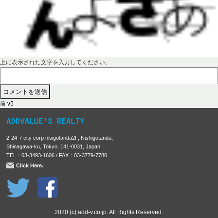
上に表示された文字を入力してください。
前
投
前
v5
の
稿
投
稿
ナ
2-24-7 city corp nisigotanda2F, Nishigotanda,
:
ビ
Shinagawa-ku, Tokyo, 141-0031, Japan
TEL：03-3493-1606 / FAX：03-3779-7780
ゲ
Click Here.
ー
シ
ョ
ン
2020 (c) add-v.co.jp. All Rights Reserved.