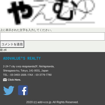
上に表示された文字を入力してください。
前
投
前
z4
の
稿
投
稿
ナ
2-24-7 city corp nisigotanda2F, Nishigotanda,
:
ビ
Shinagawa-ku, Tokyo, 141-0031, Japan
TEL：03-3493-1606 / FAX：03-3779-7780
ゲ
Click Here.
ー
シ
ョ
ン
2020 (c) add-v.co.jp. All Rights Reserved.